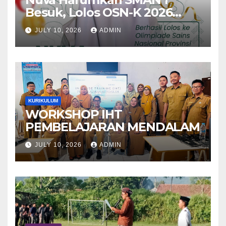
Besuk, Lolos OSN-K 2026
Menuju OSN-P Bidang Studi
JULY 10, 2026
ADMIN
Biologi
KURIKULUM
WORKSHOP IHT
PEMBELAJARAN MENDALAM
JULY 10, 2026
ADMIN