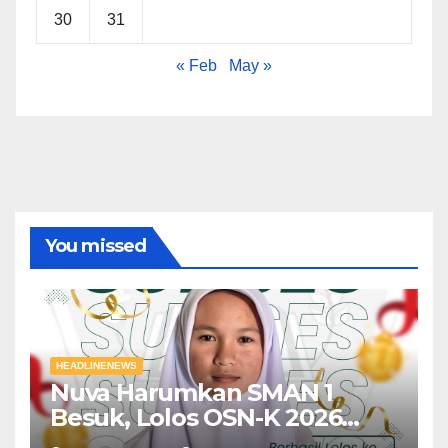
30
31
« Feb
May »
You missed
HEADLINENEWS
Nuva Harumkan SMAN 1
Besuk, Lolos OSN-K 2026
Menuju OSN-P Bidang Studi