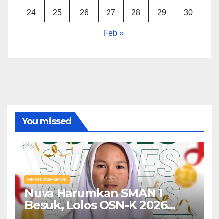
24
25
26
27
28
29
30
Feb »
You missed
HEADLINENEWS
Nuva Harumkan SMAN 1
Besuk, Lolos OSN-K 2026
Menuju OSN-P Bidang Studi